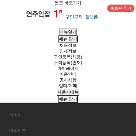
본문 바로가기
홈화면추가
메뉴열기
메뉴
닫기
채용정보
인재정보
구인등록(채용)
구직등록(인재)
마이페이지
이용안내
공지사항
임대/매매
사용자메뉴
메뉴
닫기
회
원
로
그
인