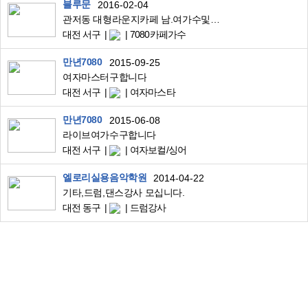
블루문
2016-02-04
관저동 대형라운지카페 남.여가수및 피아노연주자모집
대전 서구
7080카페가수
만년7080
2015-09-25
여자마스터구합니다
대전 서구
여자마스타
만년7080
2015-06-08
라이브여가수구합니다
대전 서구
여자보컬/싱어
엘로리실용음악학원
2014-04-22
기타,드럼,댄스강사 모십니다.
대전 동구
드럼강사