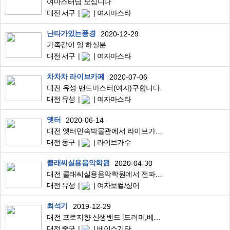
여마스터님 모십니다
대전 서구
여자마스타
난타가있는풍경
2020-12-29
가족같이 일 하실분
대전 서구
여자마스타
차차차 라이브카페
2020-07-06
대전 유성 밴드마스터(여자)구합니다.
대전 유성
여자마스타
옛터
2020-06-14
대전 옛터민속박물관에서 라이브가수 모집합니다.
대전 동구
라이브가수
클래씨실용음악학원
2020-04-30
대전 클래씨실용음악학원에서 전파트 모집합니다. (째즈피아노, 보컬, 미디, 작곡, 기타 등)
대전 유성
여자보컬/싱어
최석기
2019-12-29
대전 프로지향 신생밴드 [드러머,베이시스트]
대전 중구
베이스기타